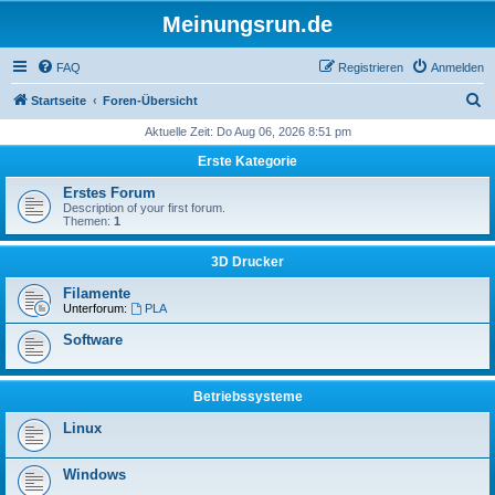
Meinungsrun.de
FAQ
Registrieren
Anmelden
S
Startseite
Foren-Übersicht
u
Aktuelle Zeit: Do Aug 06, 2026 8:51 pm
c
Erste Kategorie
h
Erstes Forum
e
Description of your first forum.
Themen:
1
3D Drucker
Filamente
Unterforum:
PLA
Software
Betriebssysteme
Linux
Windows